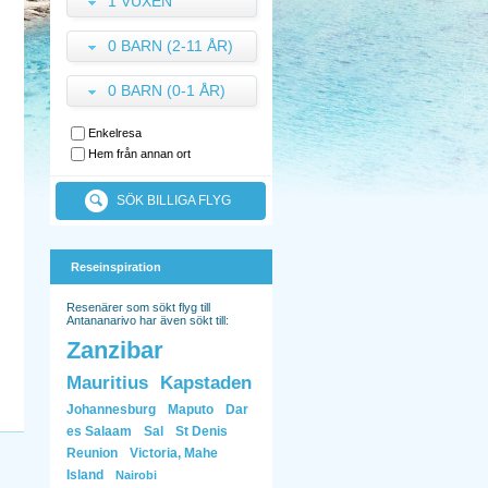
1 VUXEN
0 BARN (2-11 ÅR)
0 BARN (0-1 ÅR)
Enkelresa
Hem från annan ort
SÖK BILLIGA FLYG
Reseinspiration
Resenärer som sökt flyg till
Antananarivo har även sökt till:
Zanzibar
Mauritius
Kapstaden
Johannesburg
Maputo
Dar
es Salaam
Sal
St Denis
Reunion
Victoria, Mahe
Island
Nairobi