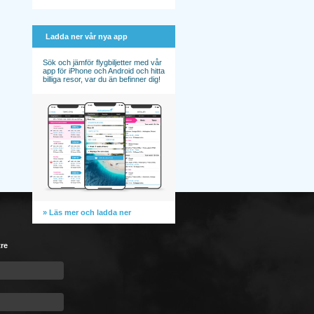
Ladda ner vår nya app
Sök och jämför flygbiljetter med vår
app för iPhone och Android och hitta
billiga resor, var du än befinner dig!
» Läs mer och ladda ner
tre