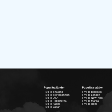
Populära länder
Populära städer
Flyg till Thailand
Flyg till Bangkok
Flyg till Storbritannien
Flyg till London
Flyg till USA
Flyg till New York
Flyg till Filippinerna
Flyg till Manila
Flyg till Italien
Flyg till Rom
Flyg till Japan