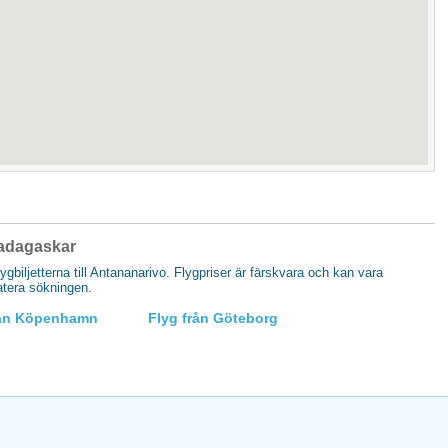
 Madagaskar
flygbiljetterna till Antananarivo. Flygpriser är färskvara och kan vara
datera sökningen.
rån Köpenhamn
Flyg från Göteborg