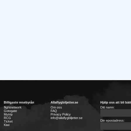
Billigaste resebyrån
Allaflygbiljetter.se
Hjälp oss att bli bät
flightnetwork
Om oss
Ditt namn:
Gotogate
FAQ
Mytrip
Privacy Policy
RCG
info@allaflygbiljetter.se
Din epostadress:
Ticket
Kiwi