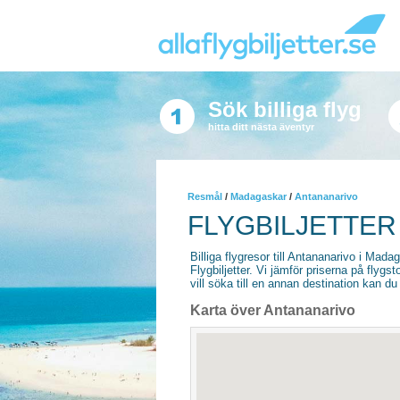
Sök billiga flyg
hitta ditt nästa äventyr
Resmål
/
Madagaskar
/
Antananarivo
FLYGBILJETTER
Billiga flygresor till Antananarivo i Mada
Flygbiljetter. Vi jämför priserna på flyg
vill söka till en annan destination kan du 
Karta över Antananarivo