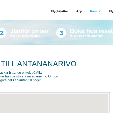
Flygbiljetter
App
Resmål
Fl
Jämför priser
Boka hos rese
välj den bästa biljetten
förverkliga dina drömmar
 TILL ANTANANARIVO
gaskar hittar du enkelt på Alla
stolar från de största resebyråerna. Om du
göra det i sökrutan till höger.