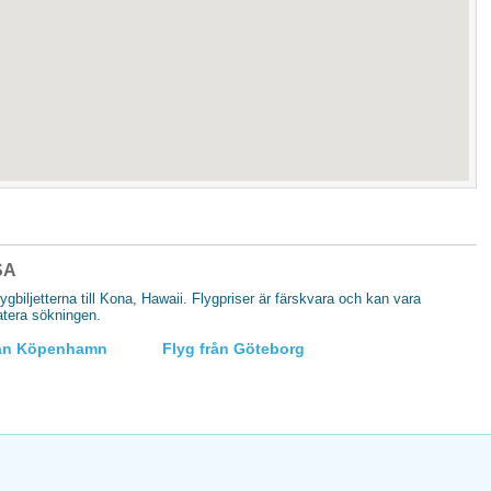
USA
flygbiljetterna till Kona, Hawaii. Flygpriser är färskvara och kan vara
datera sökningen.
rån Köpenhamn
Flyg från Göteborg