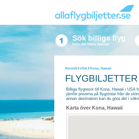
Sök billiga flyg
hitta ditt nästa äventyr
Resmål
/
USA
/
Kona, Hawaii
FLYGBILJETTER 
Billiga flygresor till Kona, Hawaii i USA hi
jämför priserna på flygstolar från de stör
annan destination kan du göra det i sökrut
Karta över Kona, Hawaii