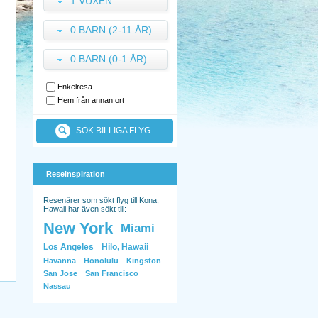
1 VUXEN
0 BARN (2-11 ÅR)
0 BARN (0-1 ÅR)
Enkelresa
Hem från annan ort
SÖK BILLIGA FLYG
Reseinspiration
Resenärer som sökt flyg till Kona,
Hawaii har även sökt till:
New York
Miami
Los Angeles
Hilo, Hawaii
Havanna
Honolulu
Kingston
San Jose
San Francisco
Nassau