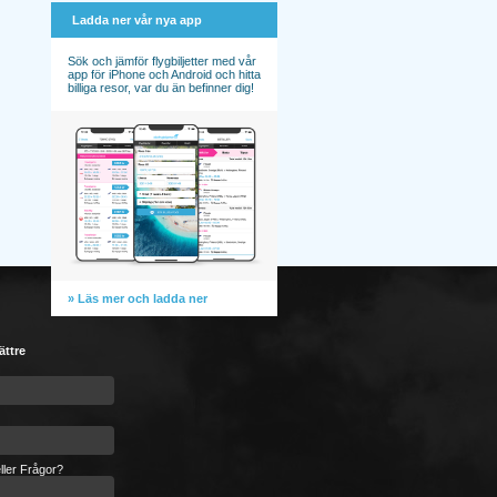
Ladda ner vår nya app
Sök och jämför flygbiljetter med vår
app för iPhone och Android och hitta
billiga resor, var du än befinner dig!
» Läs mer och ladda ner
ättre
ller Frågor?