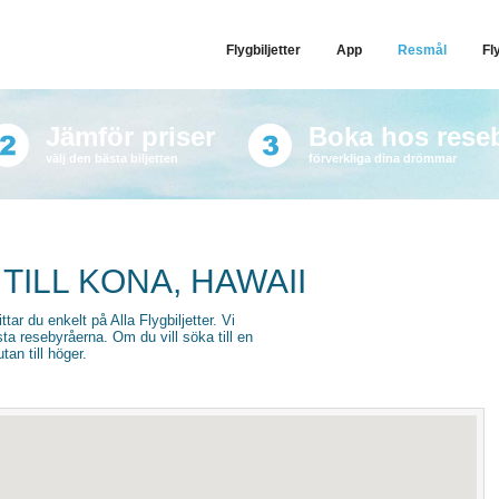
Flygbiljetter
App
Resmål
Fl
Jämför priser
Boka hos rese
välj den bästa biljetten
förverkliga dina drömmar
TILL KONA, HAWAII
ttar du enkelt på Alla Flygbiljetter. Vi
sta resebyråerna. Om du vill söka till en
an till höger.