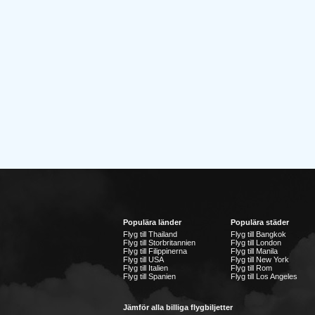
Populära länder
Populära städer
Flyg till Thailand
Flyg till Bangkok
Flyg till Storbritannien
Flyg till London
Flyg till Filippinerna
Flyg till Manila
Flyg till USA
Flyg till New York
Flyg till Italien
Flyg till Rom
Flyg till Spanien
Flyg till Los Angeles
Jämför alla billiga flygbiljetter