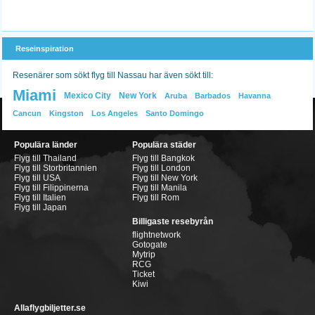
Reseinspiration
Resenärer som sökt flyg till Nassau har även sökt till:
Miami
Mexico City
New York
Aruba
Barbados
Havanna
Cancun
Kingston
Los Angeles
Santo Domingo
Populära länder
Populära städer
Flyg till Thailand
Flyg till Bangkok
Flyg till Storbritannien
Flyg till London
Flyg till USA
Flyg till New York
Flyg till Filippinerna
Flyg till Manila
Flyg till Italien
Flyg till Rom
Flyg till Japan
Billigaste resebyrån
flightnetwork
Gotogate
Mytrip
RCG
Ticket
Kiwi
Allaflygbiljetter.se