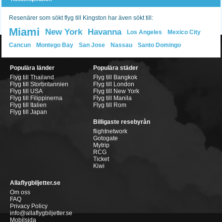
Resenärer som sökt flyg till Kingston har även sökt till:
Miami
New York
Havanna
Los Angeles
Mexico City
Cancun
Montego Bay
San Jose
Nassau
Santo Domingo
Populära länder
Populära städer
Flyg till Thailand
Flyg till Bangkok
Flyg till Storbritannien
Flyg till London
Flyg till USA
Flyg till New York
Flyg till Filippinerna
Flyg till Manila
Flyg till Italien
Flyg till Rom
Flyg till Japan
Billigaste resebyrån
flightnetwork
Gotogate
Mytrip
RCG
Ticket
Kiwi
Allaflygbiljetter.se
Om oss
FAQ
Privacy Policy
info@allaflygbiljetter.se
Mobilsida