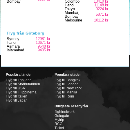
Bombay
Colombo
13410 kr
Hanoi
11148 kr
Tokyo
9224 kr
Mumbai,
5871 kr
Bombay
Melbourne
10112 kr
Flyg från Göteborg
Sydney
12981 kr
Hanoi
13671 kr
Asmara
9548 kr
Islamabad
9405 kr
Populära länder
Populära städer
Flyg till Thailand
Flyg till Bangkok
Flyg till Storbritannien
Flyg till London
Flyg till USA
Flyg till New York
Flyg till Filippinerna
Flyg till Manila
Flyg till Italien
Flyg till Rom
Flyg till Japan
Billigaste resebyrån
flightnetwork
Gotogate
Mytrip
RCG
Ticket