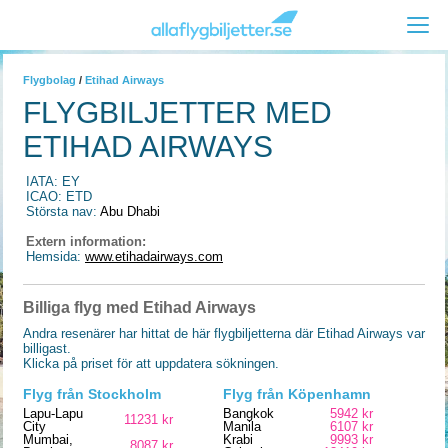
Flygbolag
/
Etihad Airways
FLYGBILJETTER MED
ETIHAD AIRWAYS
IATA: EY
ICAO: ETD
Största nav:
Abu Dhabi
Extern information:
Hemsida:
www.etihadairways.com
Billiga flyg med Etihad Airways
Andra resenärer har hittat de här flygbiljetterna där Etihad Airways var
billigast.
Klicka på priset för att uppdatera sökningen.
Flyg från Stockholm
Flyg från Köpenhamn
Lapu-Lapu
Bangkok
5942 kr
11231 kr
City
Manila
6107 kr
Mumbai,
Krabi
9993 kr
8087 kr