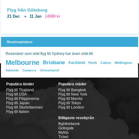
Flyg från Göteborg
21 Dec
»
11 Jan
14999 kr
Reseinspiration
Resenärer som sökt flyg till Sydney har även sökt till:
Melbourne
Brisbane
Auckland
Perth
Cairns
Wellington
Adeleide
Canberra
Christchurch
Populära länder
Populära städer
Flyg till Thailand
Flyg till Bangkok
Flyg till USA
Flyg till New York
Flyg till Filippinerna
Flyg till Manila
Flyg till Japan
Flyg till Tokyo
Flyg till Storbritannien
Flyg till London
Flyg till Italien
Billigaste resebyrån
flightnetwork
Gotogate
Mytrip
Ticket