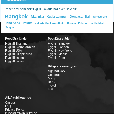
Resenärer som sökt flyg till Jakarta har även sökt till:
Bangkok
Manila
Kuala Lumpur
Denpasar Bali
Singapore
Hong Kong
Phuket
Jakarta Soekarno-Hatta
Beijing - Peking
Ho Chi Minh
,Saigon
Populära länder
Populära städer
Flyg till Thailand
Flyg till Bangkok
Flyg till Storbritannien
Flyg till London
Flyg till USA
Flyg till New York
Flyg till Filippinerna
Flyg till Manila
Flyg till Italien
Flyg till Rom
Flyg till Japan
Billigaste resebyrån
flightnetwork
Gotogate
Mytrip
RCG
Ticket
Kiwi
Allaflygbiljetter.se
Om oss
FAQ
Privacy Policy
info@allaflygbiljetter.se