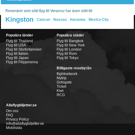
Resenärer som sökt flyg till Veracruz har även sökt till:
Kingston
Cancun
Nassau
Havanna
Mexico City
Populära länder
Populära städer
Flyg till Thailand
Flyg till Bangkok
Flyg till USA
Flyg till New York
Flyg till Storbritannien
Flyg till London
Flyg till Italien
Flyg till Rom
Flyg till Japan
Flyg till Tokyo
Flyg till Filippinerna
Billigaste resebyrån
flightnetwork
Mytrip
Gotogate
Ticket
Kiwi
RCG
Allaflygbiljetter.se
Om oss
FAQ
Privacy Policy
info@allaflygbiljetter.se
Mobilsida