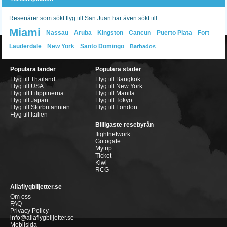
Resenärer som sökt flyg till San Juan har även sökt till:
Miami
Nassau
Aruba
Kingston
Cancun
Puerto Plata
Fort
Lauderdale
New York
Santo Domingo
Barbados
Populära länder
Populära städer
Flyg till Thailand
Flyg till Bangkok
Flyg till USA
Flyg till New York
Flyg till Filippinerna
Flyg till Manila
Flyg till Japan
Flyg till Tokyo
Flyg till Storbritannien
Flyg till London
Flyg till Italien
Billigaste resebyrån
flightnetwork
Gotogate
Mytrip
Ticket
Kiwi
RCG
Allaflygbiljetter.se
Om oss
FAQ
Privacy Policy
info@allaflygbiljetter.se
Mobilsida