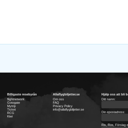
Billigaste resebyrån
Allaflygbiljetter.se
Hjälp oss att bli b
flightnetwork
Om oss
Ditt namn:
Gotogate
FAQ
Mytrip
Privacy Policy
Ticket
info@allaflygbiljetter.se
Din epostadress:
RCG
Kiwi
Ris, Ros, Förslag e