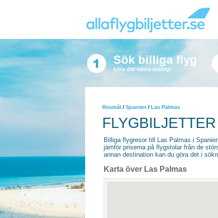
Sök billiga flyg
hitta ditt nästa äventyr
Resmål
/
Spanien
/
Las Palmas
FLYGBILJETTER 
Billiga flygresor till Las Palmas i Spanien
jämför priserna på flygstolar från de stör
annan destination kan du göra det i sökrut
Karta över Las Palmas