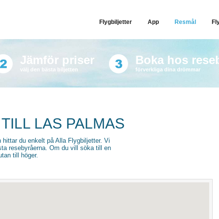
Flygbiljetter
App
Resmål
Fl
Jämför priser
Boka hos rese
välj den bästa biljetten
förverkliga dina drömmar
TILL LAS PALMAS
 hittar du enkelt på Alla Flygbiljetter. Vi
sta resebyråerna. Om du vill söka till en
an till höger.