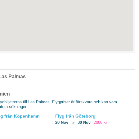
l Las Palmas
anien
flygbiljetterna till Las Palmas. Flygpriser är färskvara och kan vara
datera sökningen.
yg från Köpenhamn
Flyg från Göteborg
20 Nov
»
30 Nov
2006 kr