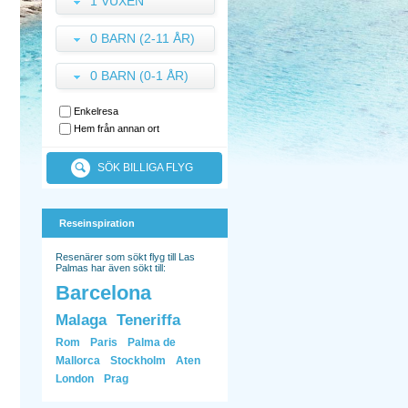
1 VUXEN
0 BARN (2-11 ÅR)
0 BARN (0-1 ÅR)
Enkelresa
Hem från annan ort
SÖK BILLIGA FLYG
Reseinspiration
Resenärer som sökt flyg till Las
Palmas har även sökt till:
Barcelona
Malaga
Teneriffa
Rom
Paris
Palma de
Mallorca
Stockholm
Aten
London
Prag