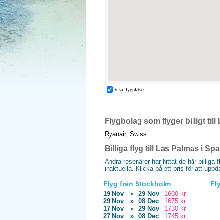
Flygbolag som flyger billigt til
Ryanair
,
Swiss
Billiga flyg till Las Palmas i Sp
Andra resenärer har hittat de här billiga 
inaktuella. Klicka på ett pris för att upp
Flyg från Stockholm
Fl
19 Nov
»
29 Nov
1600 kr
29 Nov
»
08 Dec
1675 kr
17 Nov
»
29 Nov
1730 kr
27 Nov
»
08 Dec
1745 kr