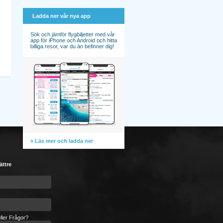
Ladda ner vår nya app
Sök och jämför flygbiljetter med vår
app för iPhone och Android och hitta
billiga resor, var du än befinner dig!
» Läs mer och ladda ner
ättre
ller Frågor?