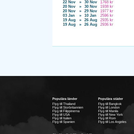
22 Nov
»
30 Nov
1768 kr
20 Nov
»
30 Nov
1938 kr
20 Nov
»
29 Nov
1977 kr
03 Jan
»
10 Jan
2596 kr
19 Aug
»
26 Aug
2935 kr
19 Aug
»
26 Aug
2936 kr
Populära länder
Populära städer
Flyg till Thailand
Flyg till Bangkok
Flyg till Storbritannien
Flyg till London
Flyg till Filippinerna
Flyg till Manila
Flyg till USA
Flyg till New York
Flyg till Italien
Flyg till Rom
Flyg till Spanien
Flyg till Los Angeles