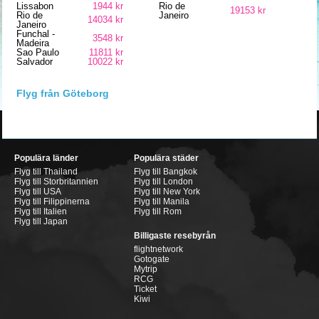
Lissabon
1944 kr
Rio de
19153 kr
Rio de
Janeiro
14034 kr
Janeiro
Funchal -
3548 kr
Madeira
Sao Paulo
11811 kr
Salvador
10022 kr
Flyg från Göteborg
Populära länder
Populära städer
Flyg till Thailand
Flyg till Bangkok
Flyg till Storbritannien
Flyg till London
Flyg till USA
Flyg till New York
Flyg till Filippinerna
Flyg till Manila
Flyg till Italien
Flyg till Rom
Flyg till Japan
Billigaste resebyrån
flightnetwork
Gotogate
Mytrip
RCG
Ticket
Kiwi