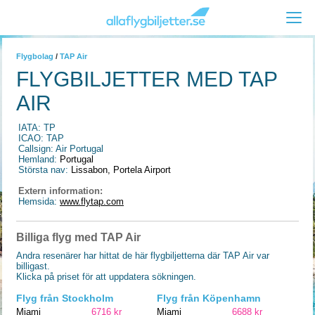
Flygbolag
/
TAP Air
FLYGBILJETTER MED TAP
AIR
IATA: TP
ICAO: TAP
Callsign: Air Portugal
Hemland:
Portugal
Största nav:
Lissabon, Portela Airport
Extern information:
Hemsida:
www.flytap.com
Billiga flyg med TAP Air
Andra resenärer har hittat de här flygbiljetterna där TAP Air var
billigast.
Klicka på priset för att uppdatera sökningen.
Flyg från Stockholm
Flyg från Köpenhamn
Miami
6716 kr
Miami
6688 kr