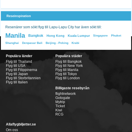
Reseinspiration
Resenärer som sökt flyg till Lapu-Lapu City har även sökt till:
Manila
Bangkok
Hong Kong
Kuala Lumpur
Singapore
Phuket
Shanghai
Denpasar Bali
Beijing - Peking
Krabi
Populära länder
Populära städer
Flyg till Thailand
Flyg till Bangkok
Flyg till USA
Flyg till New York
Flyg till Filippinerna
Flyg till Manila
Flyg till Japan
Flyg till Tokyo
Flyg till Storbritannien
Flyg till London
Flyg till Italien
Billigaste resebyrån
flightnetwork
Gotogate
Mytrip
Ticket
Kiwi
RCG
Allaflygbiljetter.se
Om oss