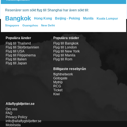
Resenärer som sökt flyg till Shanghai har även sökt till:
Bangkok
Hong Kong
Beijing - Peking
Manila
Kuala Lumpur
Singapore
Guangzhou
New Delhi
Populära länder
Populära städer
Flyg till Thailand
Flyg till Bangkok
Flyg till Storbritannien
Flyg till London
Flyg till USA
Flyg till New York
Flyg till Filippinerna
Flyg till Manila
Flyg till Italien
Flyg till Rom
Flyg till Japan
Billigaste resebyrån
flightnetwork
Gotogate
Mytrip
RCG
Ticket
Kiwi
Allaflygbiljetter.se
Om oss
FAQ
Privacy Policy
info@allaflygbiljetter.se
Mobilsida