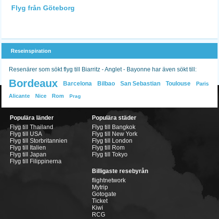
Flyg från Göteborg
Reseinspiration
Resenärer som sökt flyg till Biarritz - Anglet - Bayonne har även sökt till:
Bordeaux
Barcelona
Bilbao
San Sebastian
Toulouse
Paris
Alicante
Nice
Rom
Prag
Populära länder
Populära städer
Flyg till Thailand
Flyg till Bangkok
Flyg till USA
Flyg till New York
Flyg till Storbritannien
Flyg till London
Flyg till Italien
Flyg till Rom
Flyg till Japan
Flyg till Tokyo
Flyg till Filippinerna
Billigaste resebyrån
flightnetwork
Mytrip
Gotogate
Ticket
Kiwi
RCG