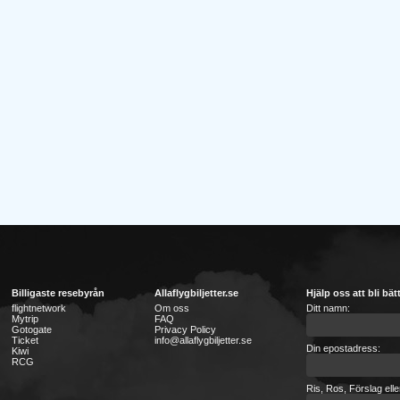
Billigaste resebyrån
Allaflygbiljetter.se
Hjälp oss att bli bät
flightnetwork
Om oss
Ditt namn:
Mytrip
FAQ
Gotogate
Privacy Policy
Ticket
info@allaflygbiljetter.se
Din epostadress:
Kiwi
RCG
Ris, Ros, Förslag ell