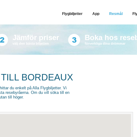
Flygbiljetter
App
Resmål
Fl
Jämför priser
Boka hos rese
välj den bästa biljetten
förverkliga dina drömmar
 TILL BORDEAUX
hittar du enkelt på Alla Flygbiljetter. Vi
sta resebyråerna. Om du vill söka till en
an till höger.