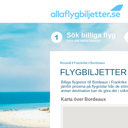
Sök billiga flyg
hitta ditt nästa äventyr
Resmål
/
Frankrike
/
Bordeaux
FLYGBILJETTER
Billiga flygresor till Bordeaux i Frankrike 
jämför priserna på flygstolar från de stör
annan destination kan du göra det i sökrut
Karta över Bordeaux