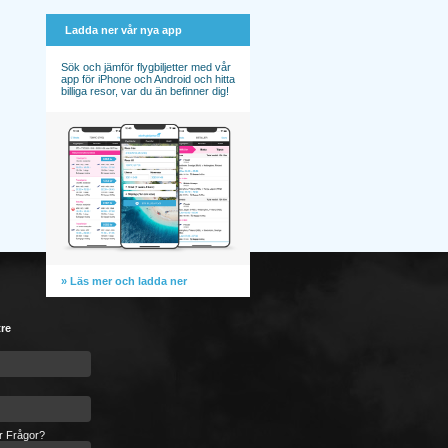
Ladda ner vår nya app
Sök och jämför flygbiljetter med vår
app för iPhone och Android och hitta
billiga resor, var du än befinner dig!
» Läs mer och ladda ner
tre
er Frågor?