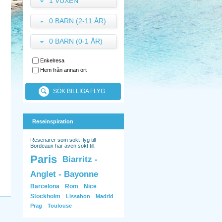
1 VUXEN
0 BARN (2-11 ÅR)
0 BARN (0-1 ÅR)
Enkelresa
Hem från annan ort
SÖK BILLIGA FLYG
Reseinspiration
Resenärer som sökt flyg till
Bordeaux har även sökt till:
Paris
Biarritz -
Anglet - Bayonne
Barcelona
Rom
Nice
Stockholm
Lissabon
Madrid
Prag
Toulouse