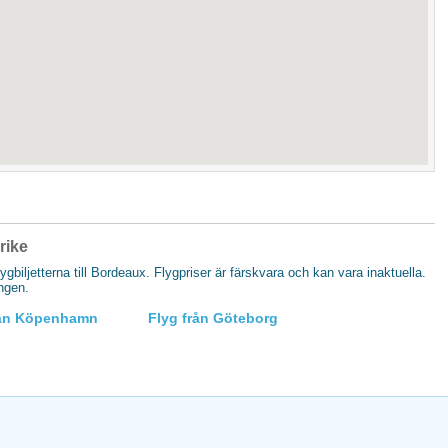
krike
lygbiljetterna till Bordeaux. Flygpriser är färskvara och kan vara inaktuella.
ingen.
rån Köpenhamn
Flyg från Göteborg