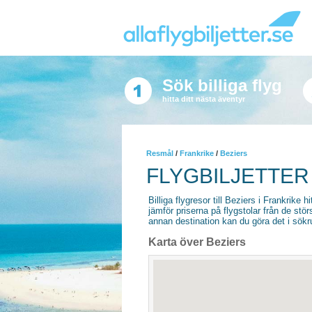
Sök billiga flyg
hitta ditt nästa äventyr
Resmål
/
Frankrike
/
Beziers
FLYGBILJETTER 
Billiga flygresor till Beziers i Frankrike hi
jämför priserna på flygstolar från de stör
annan destination kan du göra det i sökrut
Karta över Beziers