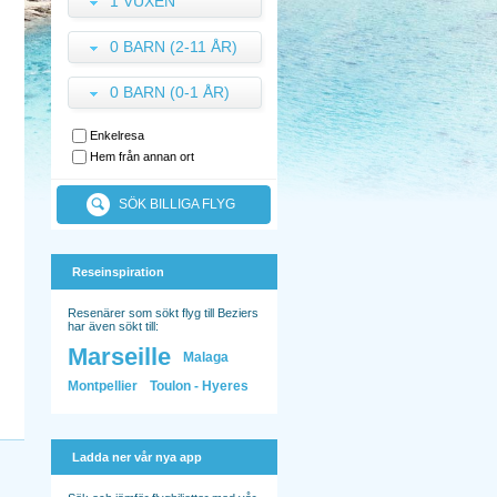
1 VUXEN
0 BARN (2-11 ÅR)
0 BARN (0-1 ÅR)
Enkelresa
Hem från annan ort
SÖK BILLIGA FLYG
Reseinspiration
Resenärer som sökt flyg till Beziers
har även sökt till:
Marseille
Malaga
Montpellier
Toulon - Hyeres
Ladda ner vår nya app