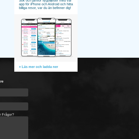
Sök och jämför flygbiljetter med vår
app för iPhone och Android och hitta
billiga resor, var du än befinner dig!
» Läs mer och ladda ner
tre
er Frågor?