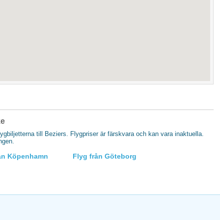
ke
lygbiljetterna till Beziers. Flygpriser är färskvara och kan vara inaktuella.
ingen.
rån Köpenhamn
Flyg från Göteborg