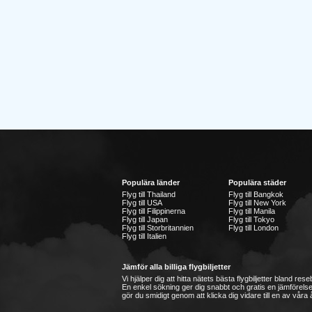
Populära länder
Populära städer
Flyg till Thailand
Flyg till Bangkok
Flyg till USA
Flyg till New York
Flyg till Filippinerna
Flyg till Manila
Flyg till Japan
Flyg till Tokyo
Flyg till Storbritannien
Flyg till London
Flyg till Italien
Jämför alla billiga flygbiljetter
Vi hjälper dig att hitta nätets bästa flygbiljetter bland re
En enkel sökning ger dig snabbt och gratis en jämförelse
gör du smidigt genom att klicka dig vidare till en av våra å