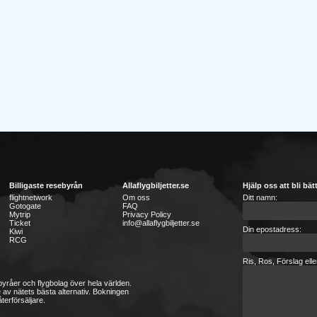
Billigaste resebyrån
Allaflygbiljetter.se
Hjälp oss att bli bät
flightnetwork
Om oss
Ditt namn:
Gotogate
FAQ
Mytrip
Privacy Policy
Ticket
info@allaflygbiljetter.se
Din epostadress:
Kiwi
RCG
Ris, Ros, Förslag ell
sebyråer och flygbolag över hela världen.
 av nätets bästa alternativ. Bokningen
terförsäljare.