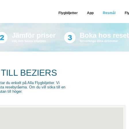
Flygbiljetter
App
Resmål
Fl
Jämför priser
Boka hos rese
välj den bästa biljetten
förverkliga dina drömmar
TILL BEZIERS
ttar du enkelt på Alla Flygbiljetter. Vi
sta resebyråerna. Om du vill söka till en
an till höger.