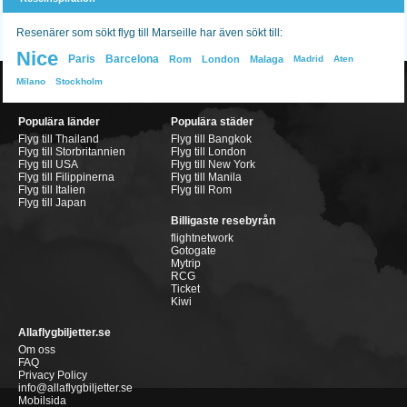
Resenärer som sökt flyg till Marseille har även sökt till:
Nice
Paris
Barcelona
Rom
London
Malaga
Madrid
Aten
Milano
Stockholm
Populära länder
Populära städer
Flyg till Thailand
Flyg till Bangkok
Flyg till Storbritannien
Flyg till London
Flyg till USA
Flyg till New York
Flyg till Filippinerna
Flyg till Manila
Flyg till Italien
Flyg till Rom
Flyg till Japan
Billigaste resebyrån
flightnetwork
Gotogate
Mytrip
RCG
Ticket
Kiwi
Allaflygbiljetter.se
Om oss
FAQ
Privacy Policy
info@allaflygbiljetter.se
Mobilsida