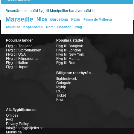
Resenärer som sökt flyg till Montpellier har även sökt till:
Marseille
Nice
Barcelona
Paris
Palma de Mallorca
Toulouse
Köpenhamn
Rom
Lissabon
Prag
Populära länder
Populära städer
Flyg till Thailand
Flyg till Bangkok
Flyg till Storbritannien
Flyg till London
Flyg till USA
Flyg till New York
Flyg till Filippinerna
Flyg till Manila
Flyg till Italien
Flyg till Rom
Flyg till Japan
Billigaste resebyrån
flightnetwork
Gotogate
Mytrip
RCG
Ticket
Kiwi
Allaflygbiljetter.se
Om oss
FAQ
Privacy Policy
info@allaflygbiljetter.se
Mobilsida