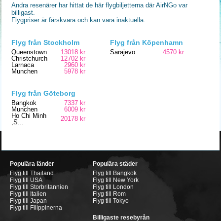
Andra resenärer har hittat de här flygbiljetterna där AirNGo var
billigast.
Flygpriser är färskvara och kan vara inaktuella.
Flyg från Stockholm
Flyg från Köpenhamn
Queenstown
13018 kr
Sarajevo
4570 kr
Christchurch
12702 kr
Larnaca
2960 kr
Munchen
5978 kr
Flyg från Göteborg
Bangkok
7337 kr
Munchen
6009 kr
Ho Chi Minh
20178 kr
,S...
Populära länder
Populära städer
Flyg till Thailand
Flyg till Bangkok
Flyg till USA
Flyg till New York
Flyg till Storbritannien
Flyg till London
Flyg till Italien
Flyg till Rom
Flyg till Japan
Flyg till Tokyo
Flyg till Filippinerna
Billigaste resebyrån