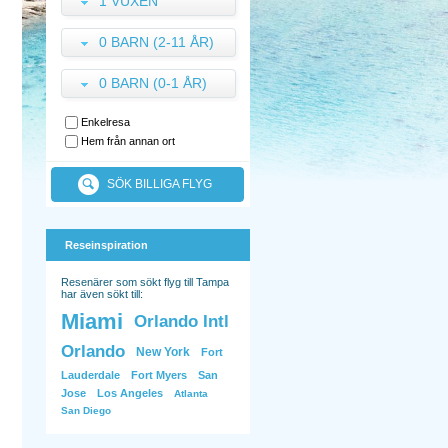
1 VUXEN
0 BARN (2-11 ÅR)
0 BARN (0-1 ÅR)
Enkelresa
Hem från annan ort
SÖK BILLIGA FLYG
Reseinspiration
Resenärer som sökt flyg till Tampa
har även sökt till:
Miami
Orlando Intl
Orlando
New York
Fort
Lauderdale
Fort Myers
San
Jose
Los Angeles
Atlanta
San Diego