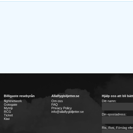
Billigaste resebyrån
Allaflygbiljetter.se
Hjälp oss att bli bät
flightnetwork
Om oss
Ditt namn:
Gotogate
FAQ
Mytrip
Privacy Policy
RCG
info@allaflygbiljetter.se
Din epostadress:
Ticket
Kiwi
Ris, Ros, Förslag ell