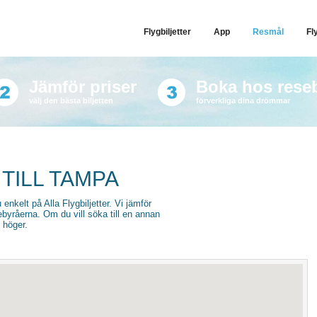
Flygbiljetter
App
Resmål
Fl
Jämför priser
Boka hos rese
välj den bästa biljetten
förverkliga dina drömmar
TILL TAMPA
u enkelt på Alla Flygbiljetter. Vi jämför
sebyråerna. Om du vill söka till en annan
l höger.