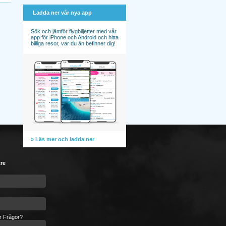
Ladda ner vår nya app
Sök och jämför flygbiljetter med vår
app för iPhone och Android och hitta
billiga resor, var du än befinner dig!
» Läs mer och ladda ner
tre
er Frågor?