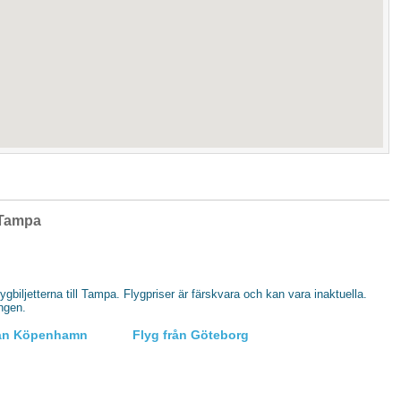
l Tampa
flygbiljetterna till Tampa. Flygpriser är färskvara och kan vara inaktuella.
ingen.
rån Köpenhamn
Flyg från Göteborg