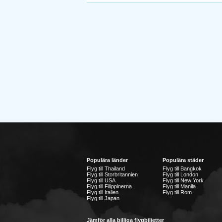
Populära länder
Populära städer
Flyg till Thailand
Flyg till Bangkok
Flyg till Storbritannien
Flyg till London
Flyg till USA
Flyg till New York
Flyg till Filippinerna
Flyg till Manila
Flyg till Italien
Flyg till Rom
Flyg till Japan
Jämför alla billiga flygbiljetter