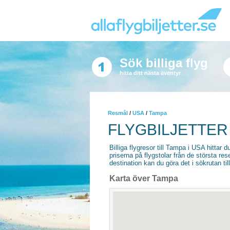
Sök billiga flyg
hitta ditt nästa äventyr
Resmål
/
USA
/
Tampa
FLYGBILJETTER 
Billiga flygresor till Tampa i USA hittar d
priserna på flygstolar från de största re
destination kan du göra det i sökrutan til
Karta över Tampa