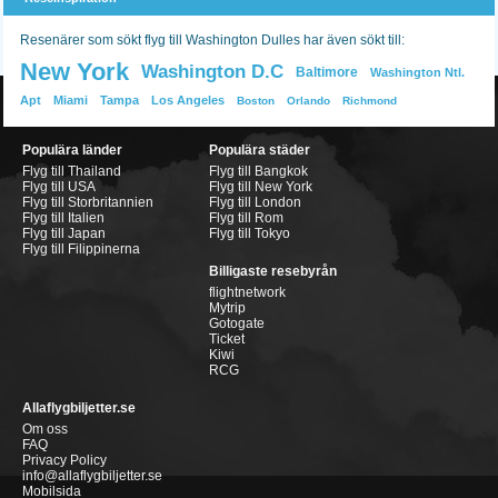
Resenärer som sökt flyg till Washington Dulles har även sökt till:
New York
Washington D.C
Baltimore
Washington Ntl.
Apt
Miami
Tampa
Los Angeles
Boston
Orlando
Richmond
Populära länder
Populära städer
Flyg till Thailand
Flyg till Bangkok
Flyg till USA
Flyg till New York
Flyg till Storbritannien
Flyg till London
Flyg till Italien
Flyg till Rom
Flyg till Japan
Flyg till Tokyo
Flyg till Filippinerna
Billigaste resebyrån
flightnetwork
Mytrip
Gotogate
Ticket
Kiwi
RCG
Allaflygbiljetter.se
Om oss
FAQ
Privacy Policy
info@allaflygbiljetter.se
Mobilsida