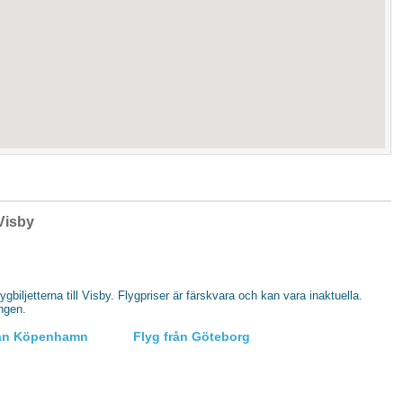
 Visby
lygbiljetterna till Visby. Flygpriser är färskvara och kan vara inaktuella.
ingen.
rån Köpenhamn
Flyg från Göteborg