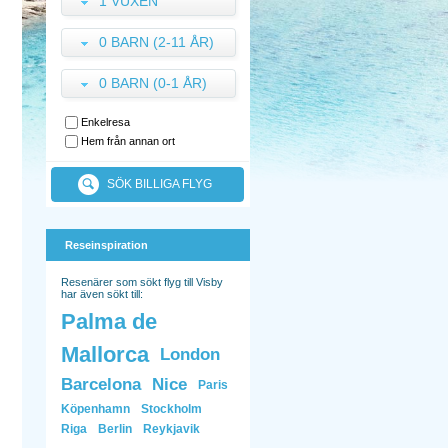
1 VUXEN
0 BARN (2-11 ÅR)
0 BARN (0-1 ÅR)
Enkelresa
Hem från annan ort
SÖK BILLIGA FLYG
Reseinspiration
Resenärer som sökt flyg till Visby
har även sökt till:
Palma de
Mallorca
London
Barcelona
Nice
Paris
Köpenhamn
Stockholm
Riga
Berlin
Reykjavik