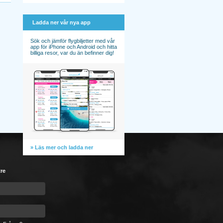
Ladda ner vår nya app
Sök och jämför flygbiljetter med vår
app för iPhone och Android och hitta
billiga resor, var du än befinner dig!
» Läs mer och ladda ner
tre