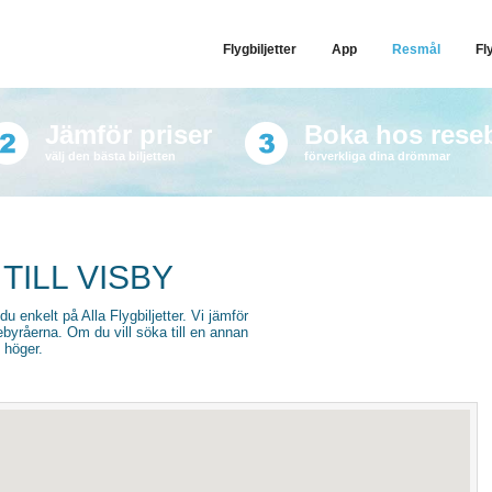
Flygbiljetter
App
Resmål
Fl
Jämför priser
Boka hos rese
välj den bästa biljetten
förverkliga dina drömmar
TILL VISBY
r du enkelt på Alla Flygbiljetter. Vi jämför
sebyråerna. Om du vill söka till en annan
l höger.