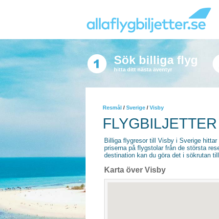
Sök billiga flyg
hitta ditt nästa äventyr
Resmål
/
Sverige
/
Visby
FLYGBILJETTER 
Billiga flygresor till Visby i Sverige hitta
priserna på flygstolar från de största re
destination kan du göra det i sökrutan til
Karta över Visby