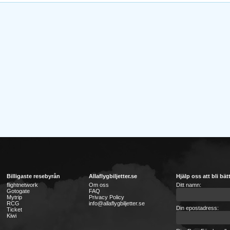
Billigaste resebyrån
Allaflygbiljetter.se
Hjälp oss att bli bät
flightnetwork
Om oss
Ditt namn:
Gotogate
FAQ
Mytrip
Privacy Policy
RCG
info@allaflygbiljetter.se
Din epostadress:
Ticket
Kiwi