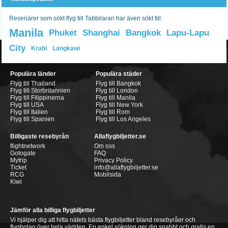
Resenärer som sökt flyg till Tabbilaran har även sökt till:
Manila
Phuket
Shanghai
Bangkok
Lapu-Lapu
City
Krabi
Langkawi
Populära länder
Populära städer
Flyg till Thailand
Flyg till Bangkok
Flyg till Storbritannien
Flyg till London
Flyg till Filippinerna
Flyg till Manila
Flyg till USA
Flyg till New York
Flyg till Italien
Flyg till Rom
Flyg till Spanien
Flyg till Los Angeles
Billigaste resebyrån
Allaflygbiljetter.se
flightnetwork
Om oss
Gotogate
FAQ
Mytrip
Privacy Policy
Ticket
info@allaflygbiljetter.se
RCG
Mobilsida
Kiwi
Jämför alla billiga flygbiljetter
Vi hjälper dig att hitta nätets bästa flygbiljetter bland resebyråer och
flygbolag över hela världen. En enkel sökning ger dig snabbt och gratis en