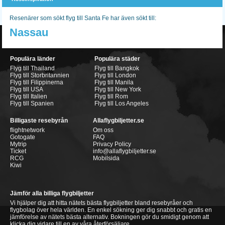
Resenärer som sökt flyg till Santa Fe har även sökt till:
Nassau
Populära länder
Populära städer
Flyg till Thailand
Flyg till Bangkok
Flyg till Storbritannien
Flyg till London
Flyg till Filippinerna
Flyg till Manila
Flyg till USA
Flyg till New York
Flyg till Italien
Flyg till Rom
Flyg till Spanien
Flyg till Los Angeles
Billigaste resebyrån
Allaflygbiljetter.se
flightnetwork
Om oss
Gotogate
FAQ
Mytrip
Privacy Policy
Ticket
info@allaflygbiljetter.se
RCG
Mobilsida
Kiwi
Jämför alla billiga flygbiljetter
Vi hjälper dig att hitta nätets bästa flygbiljetter bland resebyråer och
flygbolag över hela världen. En enkel sökning ger dig snabbt och gratis en
jämförelse av nätets bästa alternativ. Bokningen gör du smidigt genom att
klicka dig vidare till en av våra återförsäljare.