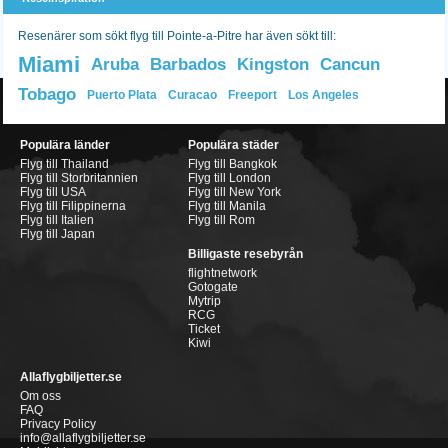
Resenärer som sökt flyg till Pointe-a-Pitre har även sökt till:
Miami
Aruba
Barbados
Kingston
Cancun
Tobago
Puerto Plata
Curacao
Freeport
Los Angeles
Populära länder
Populära städer
Flyg till Thailand
Flyg till Bangkok
Flyg till Storbritannien
Flyg till London
Flyg till USA
Flyg till New York
Flyg till Filippinerna
Flyg till Manila
Flyg till Italien
Flyg till Rom
Flyg till Japan
Billigaste resebyrån
flightnetwork
Gotogate
Mytrip
RCG
Ticket
Kiwi
Allaflygbiljetter.se
Om oss
FAQ
Privacy Policy
info@allaflygbiljetter.se