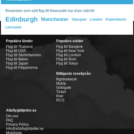
Resenärer som sökt flyg till Newcastle har även sökt till:
Edinburgh
Manchester
Glasgow
London
Köpenhamn
Liverpool
Populära länder
Populära städer
Flyg till Thailand
Flyg till Bangkok
Flyg till USA
Flyg till New York
Flyg till Storbritannien
Flyg till London
Flyg till Italien
Flyg till Rom
Flyg till Japan
Flyg till Tokyo
Flyg till Filippinerna
Billigaste resebyrån
flightnetwork
Mytrip
Gotogate
Ticket
Kiwi
RCG
Allaflygbiljetter.se
Om oss
FAQ
Privacy Policy
info@allaflygbiljetter.se
Mobilsida