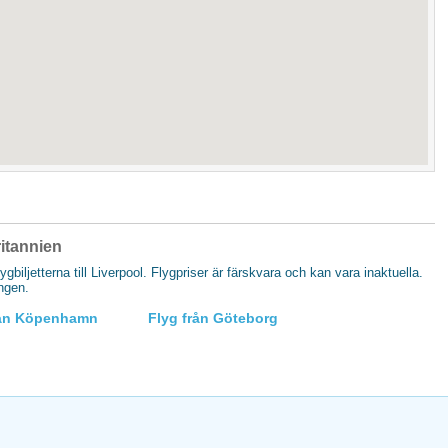
britannien
lygbiljetterna till Liverpool. Flygpriser är färskvara och kan vara inaktuella.
ingen.
rån Köpenhamn
Flyg från Göteborg