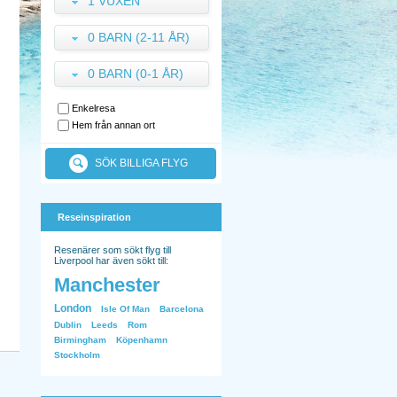
1 VUXEN
0 BARN (2-11 ÅR)
0 BARN (0-1 ÅR)
Enkelresa
Hem från annan ort
SÖK BILLIGA FLYG
Reseinspiration
Resenärer som sökt flyg till
Liverpool har även sökt till:
Manchester
London
Isle Of Man
Barcelona
Dublin
Leeds
Rom
Birmingham
Köpenhamn
Stockholm