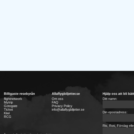
Billigaste resebyrån
Allaflygbiljetter.se
Hjälp oss att bli bät
flightnetwork
Om oss
Ditt namn:
Mytrip
FAQ
Gotogate
Privacy Policy
Ticket
info@allaflygbiljetter.se
Din epostadress:
Kiwi
RCG
Ris, Ros, Förslag ell