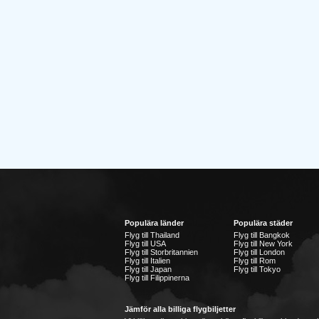
Populära länder
Populära städer
Flyg till Thailand
Flyg till Bangkok
Flyg till USA
Flyg till New York
Flyg till Storbritannien
Flyg till London
Flyg till Italien
Flyg till Rom
Flyg till Japan
Flyg till Tokyo
Flyg till Filippinerna
Jämför alla billiga flygbiljetter