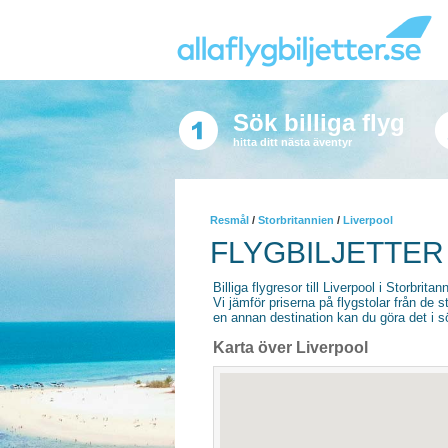
Sök billiga flyg
hitta ditt nästa äventyr
Resmål
/
Storbritannien
/
Liverpool
FLYGBILJETTER
Billiga flygresor till Liverpool i Storbritan
Vi jämför priserna på flygstolar från de s
en annan destination kan du göra det i sö
Karta över Liverpool