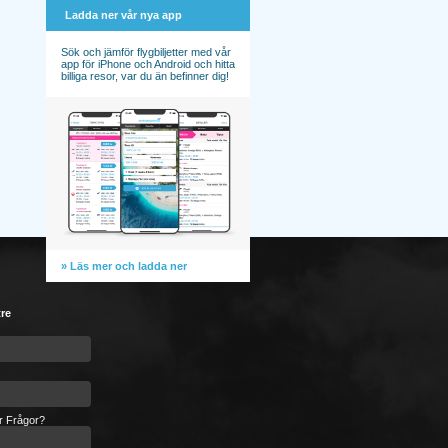
Ladda ner vår nya app
Sök och jämför flygbiljetter med vår
app för iPhone och Android och hitta
billiga resor, var du än befinner dig!
» Läs mer och ladda ner
tre
er Frågor?