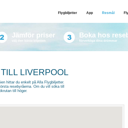
Flygbiljetter
App
Resmål
Fl
Jämför priser
Boka hos rese
välj den bästa biljetten
förverkliga dina drömmar
 TILL LIVERPOOL
nien hittar du enkelt på Alla Flygbiljetter.
törsta resebyråerna. Om du vill söka till
krutan till höger.