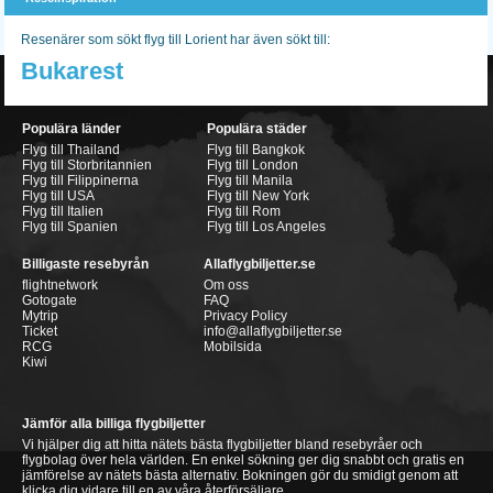
Resenärer som sökt flyg till Lorient har även sökt till:
Bukarest
Populära länder
Populära städer
Flyg till Thailand
Flyg till Bangkok
Flyg till Storbritannien
Flyg till London
Flyg till Filippinerna
Flyg till Manila
Flyg till USA
Flyg till New York
Flyg till Italien
Flyg till Rom
Flyg till Spanien
Flyg till Los Angeles
Billigaste resebyrån
Allaflygbiljetter.se
flightnetwork
Om oss
Gotogate
FAQ
Mytrip
Privacy Policy
Ticket
info@allaflygbiljetter.se
RCG
Mobilsida
Kiwi
Jämför alla billiga flygbiljetter
Vi hjälper dig att hitta nätets bästa flygbiljetter bland resebyråer och
flygbolag över hela världen. En enkel sökning ger dig snabbt och gratis en
jämförelse av nätets bästa alternativ. Bokningen gör du smidigt genom att
klicka dig vidare till en av våra återförsäljare.