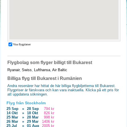
Flygbolag som flyger billigt till Bukarest
Ryanair
,
Swiss
,
Lufthansa
,
Air Baltic
Billiga flyg till Bukarest i Rumänien
Andra resenärer har hittat de här billiga flygbiljetterna till Bukarest.
Flygpriser är färskvara och kan vara inaktuella. Klicka på ett pris för
att uppdatera sökningen.
Flyg från Stockholm
25 Sep
»
28 Sep
794 kr
14 Okt
»
18 Okt
826 kr
25 Mar
»
28 Mar
998 kr
26 Mar
»
29 Mar
1406 kr
25 Jul
»
01 Aug
2005 kr