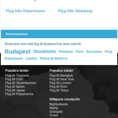
Flyg från Köpenhamn
Flyg från Göteborg
Reseinspiration
Resenärer som sökt flyg till Bukarest har även sökt till:
Budapest
Stockholm
Göteborg
Paris
Barcelona
Prag
Köpenhamn
London
Palma de Mallorca
Populära länder
Populära städer
Flyg till Thailand
Flyg till Bangkok
Flyg till USA
Flyg till New York
Flyg till Storbritannien
Flyg till London
Flyg till Italien
Flyg till Rom
Flyg till Japan
Flyg till Tokyo
Flyg till Filippinerna
Billigaste resebyrån
flightnetwork
Mytrip
Gotogate
Ticket