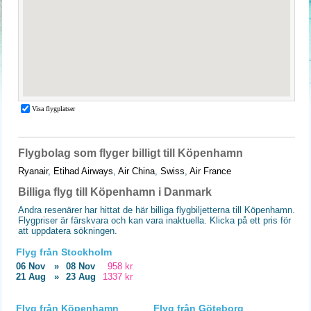
Flygbolag som flyger billigt till Köpenhamn
Ryanair
,
Etihad Airways
,
Air China
,
Swiss
,
Air France
Billiga flyg till Köpenhamn i Danmark
Andra resenärer har hittat de här billiga flygbiljetterna till Köpenhamn.
Flygpriser är färskvara och kan vara inaktuella. Klicka på ett pris för
att uppdatera sökningen.
Flyg från Stockholm
06 Nov
»
08 Nov
958 kr
21 Aug
»
23 Aug
1337 kr
Flyg från Köpenhamn
Flyg från Göteborg