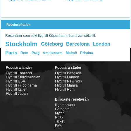
Reseinspiration
Resenärer som sökt flyg till Köpenhamn har även sökt till:
Stockholm
Göteborg
Barcelona
London
Paris
Rom
Prag
Amsterdam
Malmö
Pristina
Populära länder
Populära städer
Flyg till Thailand
Flyg till Bangkok
Flyg till Storbritannien
Flyg till London
Flyg till USA
Flyg till New York
Flyg till Filippinerna
Flyg till Manila
Flyg till Italien
Flyg till Rom
Flyg till Japan
Billigaste resebyrån
flightnetwork
Gotogate
Mytrip
RCG
Ticket
Kiwi