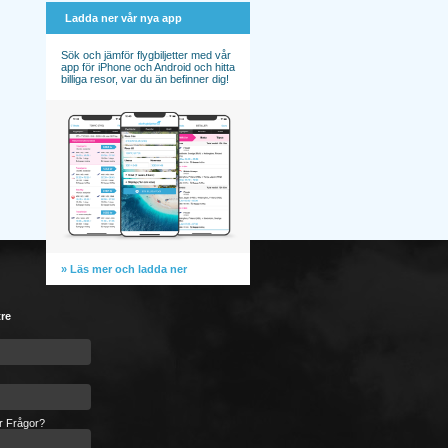
Ladda ner vår nya app
Sök och jämför flygbiljetter med vår
app för iPhone och Android och hitta
billiga resor, var du än befinner dig!
» Läs mer och ladda ner
tre
er Frågor?