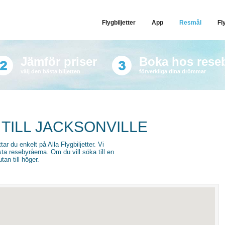
Flygbiljetter
App
Resmål
Fl
Jämför priser
Boka hos rese
välj den bästa biljetten
förverkliga dina drömmar
 TILL JACKSONVILLE
ttar du enkelt på Alla Flygbiljetter. Vi
sta resebyråerna. Om du vill söka till en
an till höger.