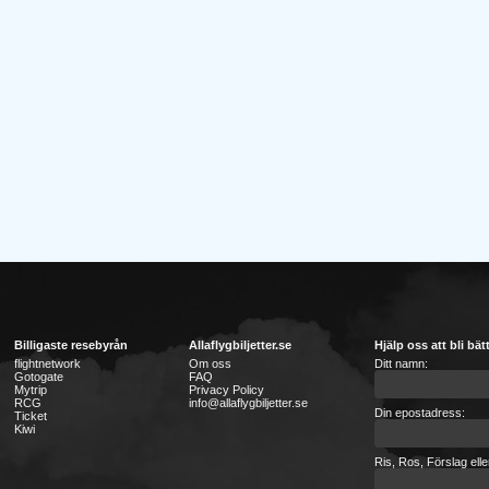
Billigaste resebyrån
Allaflygbiljetter.se
Hjälp oss att bli bät
flightnetwork
Om oss
Ditt namn:
Gotogate
FAQ
Mytrip
Privacy Policy
RCG
info@allaflygbiljetter.se
Din epostadress:
Ticket
Kiwi
Ris, Ros, Förslag ell