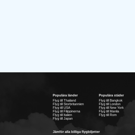
Populära länder
Populära städer
Flyg till Thailand
Flyg till Bangkok
Flyg till Storbritannien
Flyg till London
Flyg till USA
Flyg till New York
Flyg till Filippinerna
Flyg till Manila
Flyg till Italien
Flyg till Rom
Flyg till Japan
Jämför alla billiga flygbiljetter