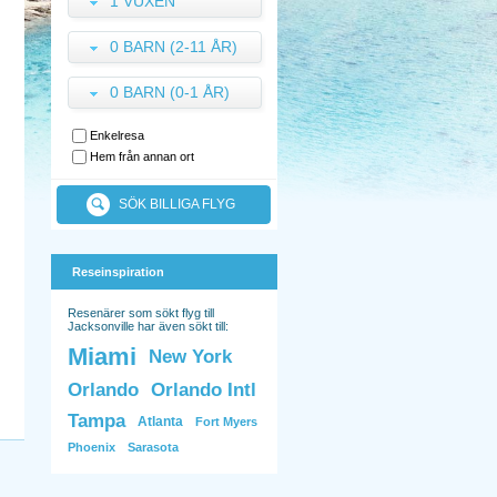
1 VUXEN
0 BARN (2-11 ÅR)
0 BARN (0-1 ÅR)
Enkelresa
Hem från annan ort
SÖK BILLIGA FLYG
Reseinspiration
Resenärer som sökt flyg till
Jacksonville har även sökt till:
Miami
New York
Orlando
Orlando Intl
Tampa
Atlanta
Fort Myers
Phoenix
Sarasota