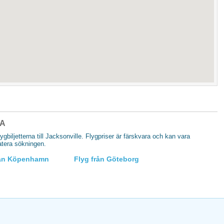
SA
lygbiljetterna till Jacksonville. Flygpriser är färskvara och kan vara
datera sökningen.
rån Köpenhamn
Flyg från Göteborg