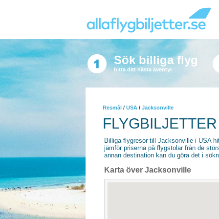
Sök billiga flyg
hitta ditt nästa äventyr
Resmål
/
USA
/
Jacksonville
FLYGBILJETTER
Billiga flygresor till Jacksonville i USA hi
jämför priserna på flygstolar från de stör
annan destination kan du göra det i sökrut
Karta över Jacksonville