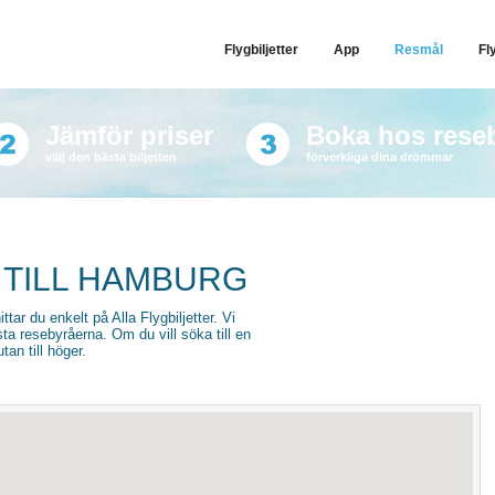
Flygbiljetter
App
Resmål
Fl
Jämför priser
Boka hos rese
välj den bästa biljetten
förverkliga dina drömmar
 TILL HAMBURG
ttar du enkelt på Alla Flygbiljetter. Vi
sta resebyråerna. Om du vill söka till en
an till höger.