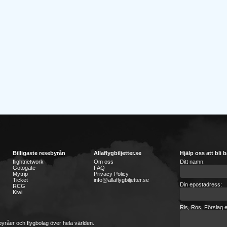
Billigaste resebyrån
Allaflygbiljetter.se
Hjälp oss att bli b
flightnetwork
Om oss
Ditt namn:
Gotogate
FAQ
Mytrip
Privacy Policy
Ticket
info@allaflygbiljetter.se
Din epostadress:
RCG
Kiwi
Ris, Ros, Förslag e
sebyråer och flygbolag över hela världen.