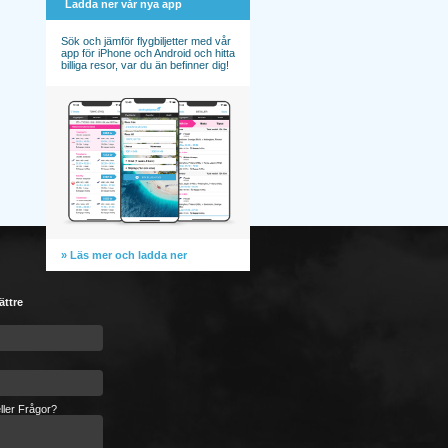
Ladda ner vår nya app
Sök och jämför flygbiljetter med vår
app för iPhone och Android och hitta
billiga resor, var du än befinner dig!
» Läs mer och ladda ner
ättre
ller Frågor?