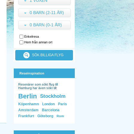
1 VUXEN
0 BARN (2-11 ÅR)
0 BARN (0-1 ÅR)
Enkelresa
Hem från annan ort
SÖK BILLIGA FLYG
Reseinspiration
Resenärer som sökt flyg till
Hamburg har även sökt till:
Berlin
Stockholm
Köpenhamn
London
Paris
Amsterdam
Barcelona
Frankfurt
Göteborg
Rom