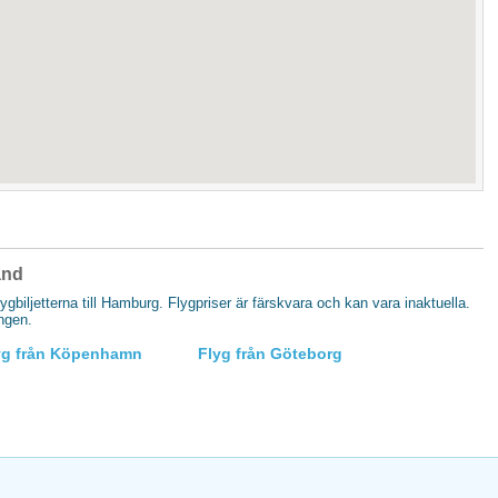
and
flygbiljetterna till Hamburg. Flygpriser är färskvara och kan vara inaktuella.
ingen.
yg från Köpenhamn
Flyg från Göteborg