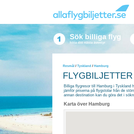
Sök billiga flyg
hitta ditt nästa äventyr
Resmål
/
Tyskland
/
Hamburg
FLYGBILJETTER
Billiga flygresor till Hamburg i Tyskland hi
jämför priserna på flygstolar från de stör
annan destination kan du göra det i sökrut
Karta över Hamburg