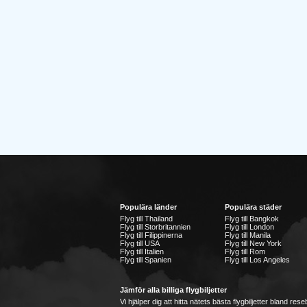
Populära länder
Populära städer
Flyg till Thailand
Flyg till Bangkok
Flyg till Storbritannien
Flyg till London
Flyg till Filippinerna
Flyg till Manila
Flyg till USA
Flyg till New York
Flyg till Italien
Flyg till Rom
Flyg till Spanien
Flyg till Los Angeles
Jämför alla billiga flygbiljetter
Vi hjälper dig att hitta nätets bästa flygbiljetter bland re