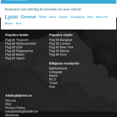
Resenärer som sökt flyg till Grenoble har även sökt till:
Lyon
Geneve
Turin
Paris
Zurich
Chambery
Rom
Marseille
Milano
Nice
Populära länder
Populära städer
Flyg till Thailand
Flyg till Bangkok
Flyg till Storbritannien
Flyg till London
Flyg till USA
Flyg till New York
Flyg till Filippinerna
Flyg till Manila
Flyg till Italien
Flyg till Rom
Flyg till Japan
Billigaste resebyrån
flightnetwork
Gotogate
Mytrip
RCG
Ticket
Kiwi
Allaflygbiljetter.se
Om oss
FAQ
Privacy Policy
info@allaflygbiljetter.se
Mobilsida