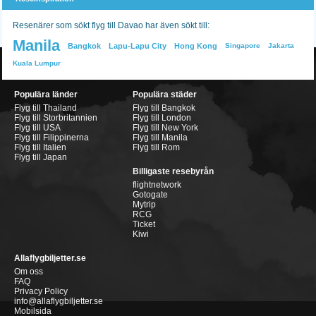
Resenärer som sökt flyg till Davao har även sökt till:
Manila
Bangkok
Lapu-Lapu City
Hong Kong
Singapore
Jakarta
Kuala Lumpur
Populära länder
Populära städer
Flyg till Thailand
Flyg till Bangkok
Flyg till Storbritannien
Flyg till London
Flyg till USA
Flyg till New York
Flyg till Filippinerna
Flyg till Manila
Flyg till Italien
Flyg till Rom
Flyg till Japan
Billigaste resebyrån
flightnetwork
Gotogate
Mytrip
RCG
Ticket
Kiwi
Allaflygbiljetter.se
Om oss
FAQ
Privacy Policy
info@allaflygbiljetter.se
Mobilsida