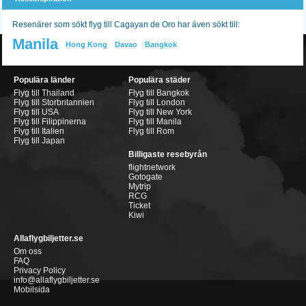
Resenärer som sökt flyg till Cagayan de Oro har även sökt till:
Manila
Hong Kong
Davao
Bangkok
Populära länder
Populära städer
Flyg till Thailand
Flyg till Bangkok
Flyg till Storbritannien
Flyg till London
Flyg till USA
Flyg till New York
Flyg till Filippinerna
Flyg till Manila
Flyg till Italien
Flyg till Rom
Flyg till Japan
Billigaste resebyrån
flightnetwork
Gotogate
Mytrip
RCG
Ticket
Kiwi
Allaflygbiljetter.se
Om oss
FAQ
Privacy Policy
info@allaflygbiljetter.se
Mobilsida