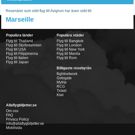
Resenärer som sökt flyg till Avignon har även sökt till:
Marseille
Populära länder
Populära städer
Flyg till Thailand
Flyg till Bangkok
Flyg till Storbritannien
Flyg till London
Flyg till USA
Flyg till New York
Flyg till Filippinerna
Flyg till Manila
Flyg till Italien
Flyg till Rom
Flyg till Japan
Billigaste resebyrån
flightnetwork
Gotogate
Mytrip
RCG
Ticket
Kiwi
Allaflygbiljetter.se
Om oss
FAQ
Privacy Policy
info@allaflygbiljetter.se
Mobilsida