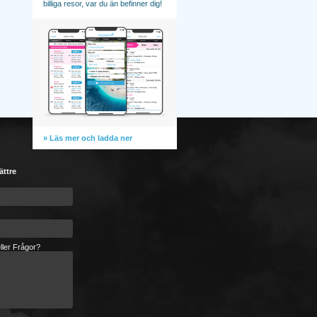
billiga resor, var du än befinner dig!
» Läs mer och ladda ner
ättre
ller Frågor?