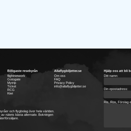
Billigaste resebyrån
Allaflygbiljetter.se
Hjälp oss att bli b
flightnetwork
Om oss
Ditt namn:
Gotogate
FAQ
Mytrip
Privacy Policy
Ticket
info@allaflygbiljetter.se
Din epostadress:
RCG
Kiwi
Ris, Ros, Förslag e
sebyråer och flygbolag över hela världen.
 av nätets bästa alternativ. Bokningen
terförsäljare.