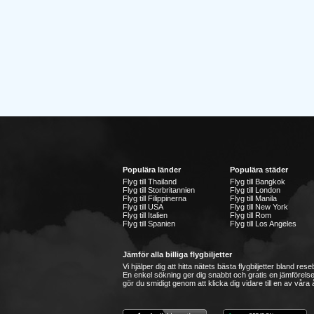
Populära länder
Populära städer
Flyg till Thailand
Flyg till Bangkok
Flyg till Storbritannien
Flyg till London
Flyg till Filippinerna
Flyg till Manila
Flyg till USA
Flyg till New York
Flyg till Italien
Flyg till Rom
Flyg till Spanien
Flyg till Los Angeles
Jämför alla billiga flygbiljetter
Vi hjälper dig att hitta nätets bästa flygbiljetter bland re
En enkel sökning ger dig snabbt och gratis en jämförelse
gör du smidigt genom att klicka dig vidare till en av våra å