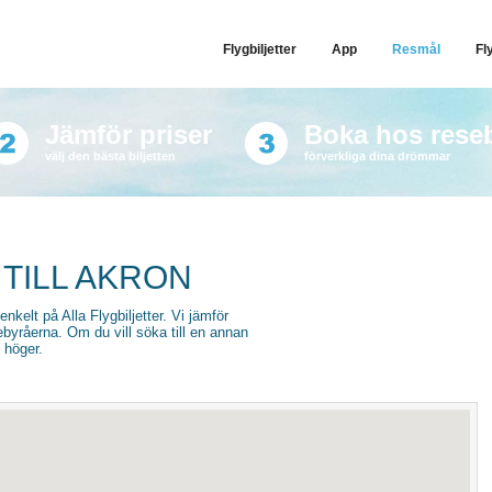
Flygbiljetter
App
Resmål
Fl
Jämför priser
Boka hos rese
välj den bästa biljetten
förverkliga dina drömmar
 TILL AKRON
 enkelt på Alla Flygbiljetter. Vi jämför
sebyråerna. Om du vill söka till en annan
l höger.