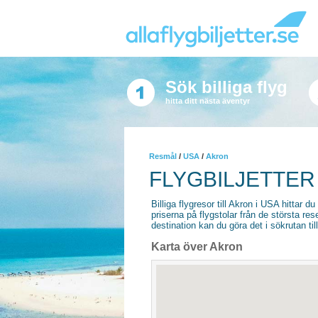
Sök billiga flyg
hitta ditt nästa äventyr
Resmål
/
USA
/
Akron
FLYGBILJETTER
Billiga flygresor till Akron i USA hittar du
priserna på flygstolar från de största re
destination kan du göra det i sökrutan til
Karta över Akron