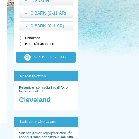
1 VUXEN
0 BARN (2-11 ÅR)
0 BARN (0-1 ÅR)
Enkelresa
Hem från annan ort
SÖK BILLIGA FLYG
Reseinspiration
Resenärer som sökt flyg till Akron
har även sökt till:
Cleveland
Ladda ner vår nya app
Sök och jämför flygbiljetter med vår
app för iPhone och Android och hitta