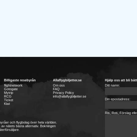
Billigaste resebyrån
Allaflygbiljetter.se
Hjälp oss att bli bät
flightnetwork
Om oss
Ditt namn:
Gotogate
FAQ
Mytrip
Privacy Policy
RCG
info@allaflygbiljetter.se
Din epostadress:
Ticket
Kiwi
Ris, Ros, Förslag ell
sebyråer och flygbolag över hela världen.
 av nätets bästa alternativ. Bokningen
terförsäljare.