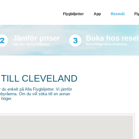
Flygbiljetter
App
Resmål
Fl
Jämför priser
Boka hos rese
välj den bästa biljetten
förverkliga dina drömmar
 TILL CLEVELAND
r du enkelt på Alla Flygbiljetter. Vi jämför
sebyråerna. Om du vill söka till en annan
l höger.