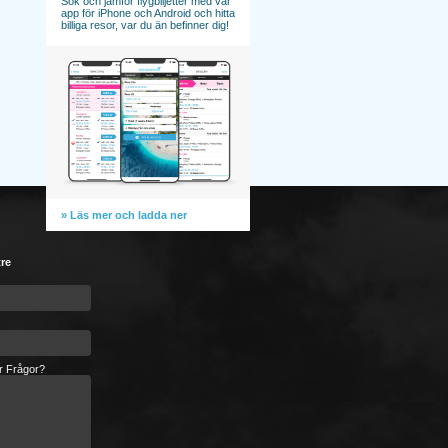
Sök och jämför flygbiljetter med vår
app för iPhone och Android och hitta
billiga resor, var du än befinner dig!
» Läs mer och ladda ner
tre
er Frågor?