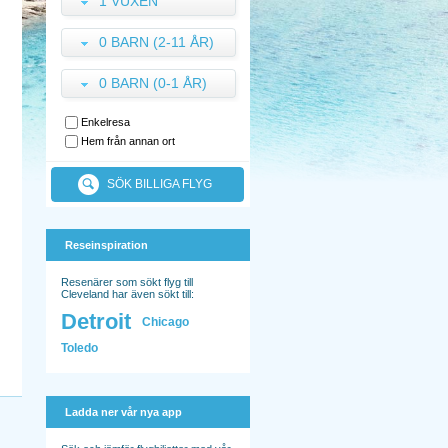
1 VUXEN
0 BARN (2-11 ÅR)
0 BARN (0-1 ÅR)
Enkelresa
Hem från annan ort
SÖK BILLIGA FLYG
Reseinspiration
Resenärer som sökt flyg till
Cleveland har även sökt till:
Detroit
Chicago
Toledo
Ladda ner vår nya app