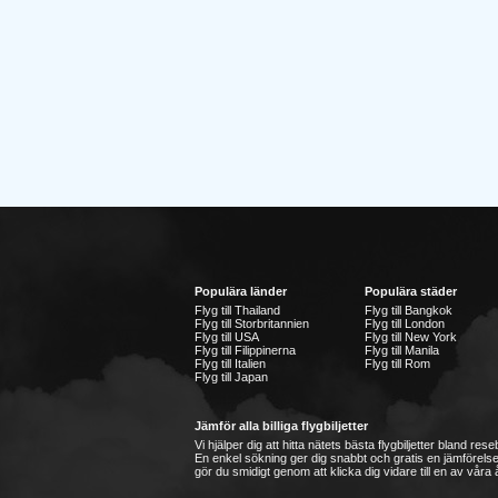
Populära länder
Populära städer
Flyg till Thailand
Flyg till Bangkok
Flyg till Storbritannien
Flyg till London
Flyg till USA
Flyg till New York
Flyg till Filippinerna
Flyg till Manila
Flyg till Italien
Flyg till Rom
Flyg till Japan
Jämför alla billiga flygbiljetter
Vi hjälper dig att hitta nätets bästa flygbiljetter bland re
En enkel sökning ger dig snabbt och gratis en jämförelse
gör du smidigt genom att klicka dig vidare till en av våra å