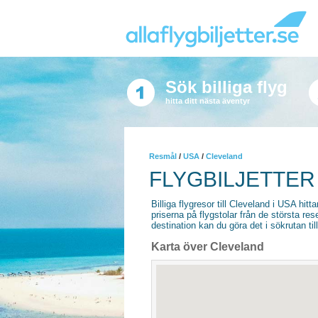
Sök billiga flyg
hitta ditt nästa äventyr
Resmål
/
USA
/
Cleveland
FLYGBILJETTER
Billiga flygresor till Cleveland i USA hitta
priserna på flygstolar från de största re
destination kan du göra det i sökrutan til
Karta över Cleveland