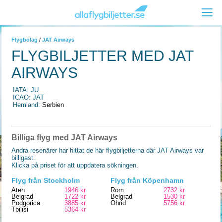
Flygbolag
/
JAT Airways
FLYGBILJETTER MED JAT
AIRWAYS
IATA: JU
ICAO: JAT
Hemland:
Serbien
Billiga flyg med JAT Airways
Andra resenärer har hittat de här flygbiljetterna där JAT Airways var
billigast.
Klicka på priset för att uppdatera sökningen.
Flyg från Stockholm
Flyg från Köpenhamn
Aten
1946 kr
Rom
2732 kr
Belgrad
1722 kr
Belgrad
1530 kr
Podgorica
3885 kr
Ohrid
5756 kr
Tbilisi
5364 kr