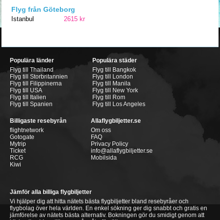
Flyg från Göteborg
Istanbul
2615 kr
Populära länder
Populära städer
Flyg till Thailand
Flyg till Bangkok
Flyg till Storbritannien
Flyg till London
Flyg till Filippinerna
Flyg till Manila
Flyg till USA
Flyg till New York
Flyg till Italien
Flyg till Rom
Flyg till Spanien
Flyg till Los Angeles
Billigaste resebyrån
Allaflygbiljetter.se
flightnetwork
Om oss
Gotogate
FAQ
Mytrip
Privacy Policy
Ticket
info@allaflygbiljetter.se
RCG
Mobilsida
Kiwi
Jämför alla billiga flygbiljetter
Vi hjälper dig att hitta nätets bästa flygbiljetter bland resebyråer och
flygbolag över hela världen. En enkel sökning ger dig snabbt och gratis en
jämförelse av nätets bästa alternativ. Bokningen gör du smidigt genom att