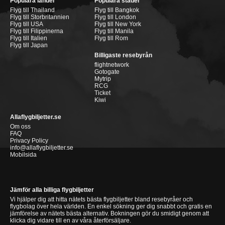
Populära länder
Populära städer
Flyg till Thailand
Flyg till Bangkok
Flyg till Storbritannien
Flyg till London
Flyg till USA
Flyg till New York
Flyg till Filippinerna
Flyg till Manila
Flyg till Italien
Flyg till Rom
Flyg till Japan
Billigaste resebyrån
flightnetwork
Gotogate
Mytrip
RCG
Ticket
Kiwi
Allaflygbiljetter.se
Om oss
FAQ
Privacy Policy
info@allaflygbiljetter.se
Mobilsida
Jämför alla billiga flygbiljetter
Vi hjälper dig att hitta nätets bästa flygbiljetter bland resebyråer och
flygbolag över hela världen. En enkel sökning ger dig snabbt och gratis en
jämförelse av nätets bästa alternativ. Bokningen gör du smidigt genom att
klicka dig vidare till en av våra återförsäljare.