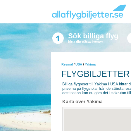
Sök billiga flyg
hitta ditt nästa äventyr
Resmål
/
USA
/
Yakima
FLYGBILJETTER 
Billiga flygresor till Yakima i USA hittar d
priserna på flygstolar från de största re
destination kan du göra det i sökrutan til
Karta över Yakima