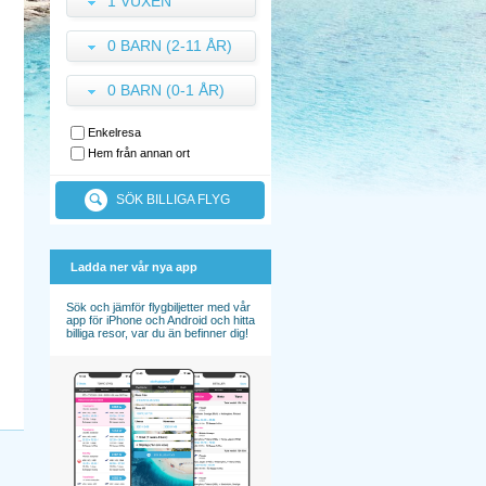
1 VUXEN
0 BARN (2-11 ÅR)
0 BARN (0-1 ÅR)
Enkelresa
Hem från annan ort
SÖK BILLIGA FLYG
Ladda ner vår nya app
Sök och jämför flygbiljetter med vår
app för iPhone och Android och hitta
billiga resor, var du än befinner dig!