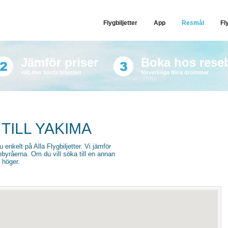
Flygbiljetter
App
Resmål
Fl
Jämför priser
Boka hos rese
välj den bästa biljetten
förverkliga dina drömmar
TILL YAKIMA
u enkelt på Alla Flygbiljetter. Vi jämför
sebyråerna. Om du vill söka till en annan
l höger.