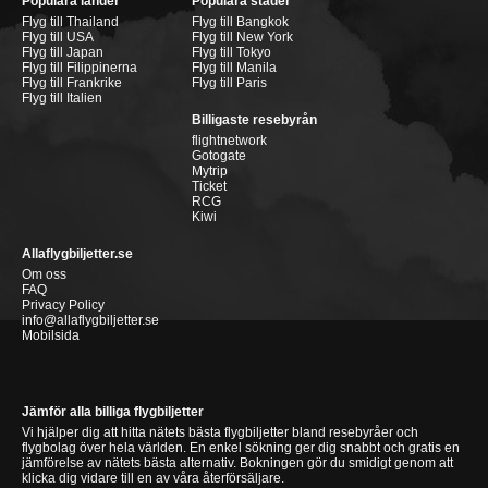
Populära länder
Populära städer
Flyg till Thailand
Flyg till Bangkok
Flyg till USA
Flyg till New York
Flyg till Japan
Flyg till Tokyo
Flyg till Filippinerna
Flyg till Manila
Flyg till Frankrike
Flyg till Paris
Flyg till Italien
Billigaste resebyrån
flightnetwork
Gotogate
Mytrip
Ticket
RCG
Kiwi
Allaflygbiljetter.se
Om oss
FAQ
Privacy Policy
info@allaflygbiljetter.se
Mobilsida
Jämför alla billiga flygbiljetter
Vi hjälper dig att hitta nätets bästa flygbiljetter bland resebyråer och
flygbolag över hela världen. En enkel sökning ger dig snabbt och gratis en
jämförelse av nätets bästa alternativ. Bokningen gör du smidigt genom att
klicka dig vidare till en av våra återförsäljare.