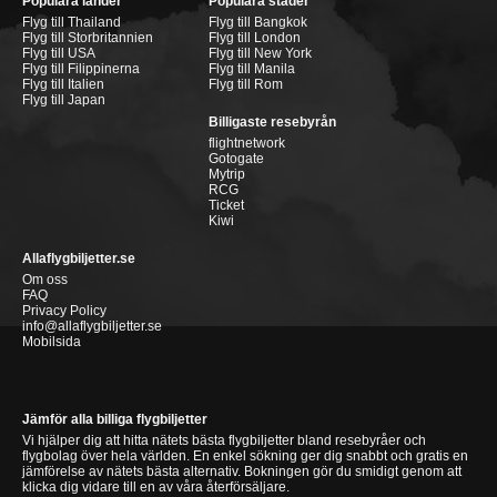
Populära länder
Populära städer
Flyg till Thailand
Flyg till Bangkok
Flyg till Storbritannien
Flyg till London
Flyg till USA
Flyg till New York
Flyg till Filippinerna
Flyg till Manila
Flyg till Italien
Flyg till Rom
Flyg till Japan
Billigaste resebyrån
flightnetwork
Gotogate
Mytrip
RCG
Ticket
Kiwi
Allaflygbiljetter.se
Om oss
FAQ
Privacy Policy
info@allaflygbiljetter.se
Mobilsida
Jämför alla billiga flygbiljetter
Vi hjälper dig att hitta nätets bästa flygbiljetter bland resebyråer och
flygbolag över hela världen. En enkel sökning ger dig snabbt och gratis en
jämförelse av nätets bästa alternativ. Bokningen gör du smidigt genom att
klicka dig vidare till en av våra återförsäljare.