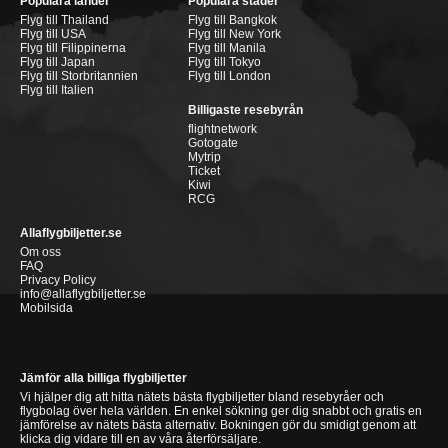
Populära länder
Populära städer
Flyg till Thailand
Flyg till Bangkok
Flyg till USA
Flyg till New York
Flyg till Filippinerna
Flyg till Manila
Flyg till Japan
Flyg till Tokyo
Flyg till Storbritannien
Flyg till London
Flyg till Italien
Billigaste resebyrån
flightnetwork
Gotogate
Mytrip
Ticket
Kiwi
RCG
Allaflygbiljetter.se
Om oss
FAQ
Privacy Policy
info@allaflygbiljetter.se
Mobilsida
Jämför alla billiga flygbiljetter
Vi hjälper dig att hitta nätets bästa flygbiljetter bland resebyråer och
flygbolag över hela världen. En enkel sökning ger dig snabbt och gratis en
jämförelse av nätets bästa alternativ. Bokningen gör du smidigt genom att
klicka dig vidare till en av våra återförsäljare.