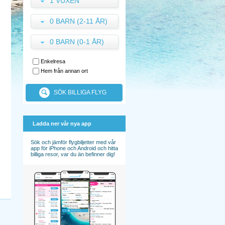
1 VUXEN
0 BARN (2-11 ÅR)
0 BARN (0-1 ÅR)
Enkelresa
Hem från annan ort
SÖK BILLIGA FLYG
Ladda ner vår nya app
Sök och jämför flygbiljetter med vår
app för iPhone och Android och hitta
billiga resor, var du än befinner dig!