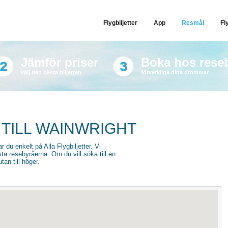
Flygbiljetter
App
Resmål
Fl
Jämför priser
Boka hos rese
välj den bästa biljetten
förverkliga dina drömmar
 TILL WAINWRIGHT
ar du enkelt på Alla Flygbiljetter. Vi
sta resebyråerna. Om du vill söka till en
an till höger.