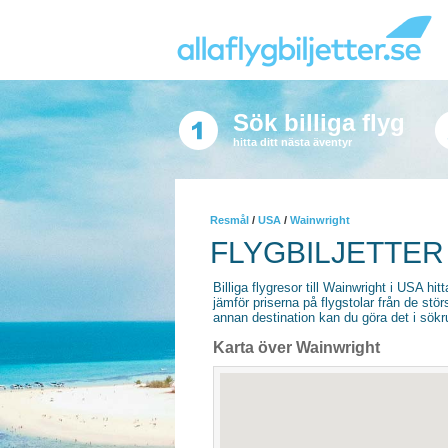
Sök billiga flyg
hitta ditt nästa äventyr
Resmål
/
USA
/
Wainwright
FLYGBILJETTER
Billiga flygresor till Wainwright i USA hitt
jämför priserna på flygstolar från de stör
annan destination kan du göra det i sökrut
Karta över Wainwright