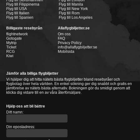
Flyg till Storbritannien
Flyg till London
Flyg till Filippinerna
Flyg till Manila
Flyg till USA
Flyg till New York
Flyg till Italien
Flyg till Rom
Flyg till Spanien
Flyg till Los Angeles
Billigaste resebyrån
Allaflygbiljetter.se
flightnetwork
Om oss
Gotogate
FAQ
Mytrip
Privacy Policy
Ticket
info@allaflygbiljetter.se
RCG
Mobilsida
Kiwi
Jämför alla billiga flygbiljetter
Vi hjälper dig att hitta nätets bästa flygbiljetter bland resebyråer och
flygbolag över hela världen. En enkel sökning ger dig snabbt och gratis en
jämförelse av nätets bästa alternativ. Bokningen gör du smidigt genom att
klicka dig vidare till en av våra återförsäljare.
Hjälp oss att bli bättre
Ditt namn:
Din epostadress: