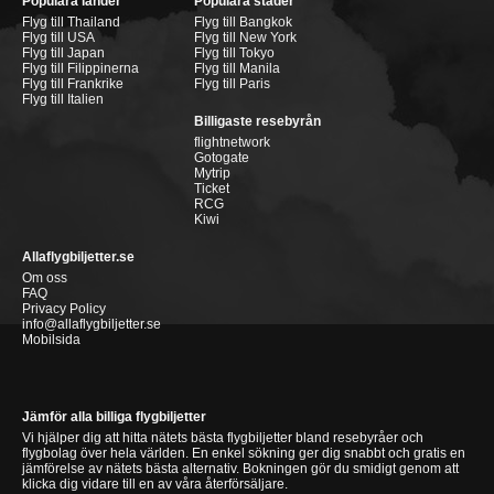
Populära länder
Populära städer
Flyg till Thailand
Flyg till Bangkok
Flyg till USA
Flyg till New York
Flyg till Japan
Flyg till Tokyo
Flyg till Filippinerna
Flyg till Manila
Flyg till Frankrike
Flyg till Paris
Flyg till Italien
Billigaste resebyrån
flightnetwork
Gotogate
Mytrip
Ticket
RCG
Kiwi
Allaflygbiljetter.se
Om oss
FAQ
Privacy Policy
info@allaflygbiljetter.se
Mobilsida
Jämför alla billiga flygbiljetter
Vi hjälper dig att hitta nätets bästa flygbiljetter bland resebyråer och
flygbolag över hela världen. En enkel sökning ger dig snabbt och gratis en
jämförelse av nätets bästa alternativ. Bokningen gör du smidigt genom att
klicka dig vidare till en av våra återförsäljare.