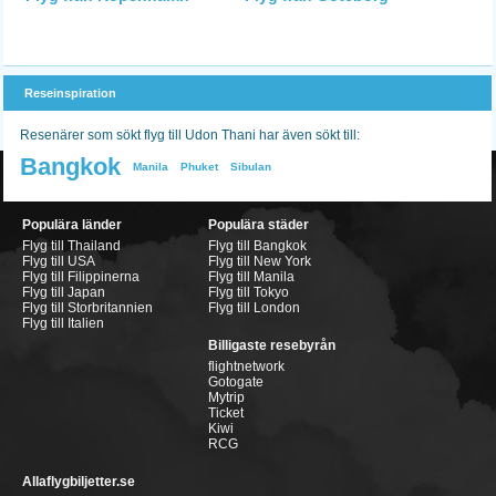
Reseinspiration
Resenärer som sökt flyg till Udon Thani har även sökt till:
Bangkok
Manila
Phuket
Sibulan
Populära länder
Populära städer
Flyg till Thailand
Flyg till Bangkok
Flyg till USA
Flyg till New York
Flyg till Filippinerna
Flyg till Manila
Flyg till Japan
Flyg till Tokyo
Flyg till Storbritannien
Flyg till London
Flyg till Italien
Billigaste resebyrån
flightnetwork
Gotogate
Mytrip
Ticket
Kiwi
RCG
Allaflygbiljetter.se