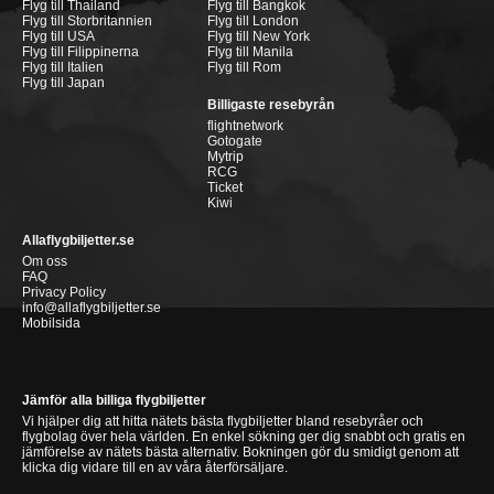
Flyg till Thailand
Flyg till Bangkok
Flyg till Storbritannien
Flyg till London
Flyg till USA
Flyg till New York
Flyg till Filippinerna
Flyg till Manila
Flyg till Italien
Flyg till Rom
Flyg till Japan
Billigaste resebyrån
flightnetwork
Gotogate
Mytrip
RCG
Ticket
Kiwi
Allaflygbiljetter.se
Om oss
FAQ
Privacy Policy
info@allaflygbiljetter.se
Mobilsida
Jämför alla billiga flygbiljetter
Vi hjälper dig att hitta nätets bästa flygbiljetter bland resebyråer och
flygbolag över hela världen. En enkel sökning ger dig snabbt och gratis en
jämförelse av nätets bästa alternativ. Bokningen gör du smidigt genom att
klicka dig vidare till en av våra återförsäljare.