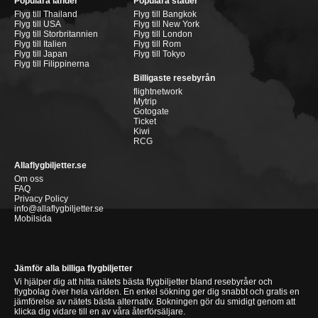
Populära länder
Populära städer
Flyg till Thailand
Flyg till Bangkok
Flyg till USA
Flyg till New York
Flyg till Storbritannien
Flyg till London
Flyg till Italien
Flyg till Rom
Flyg till Japan
Flyg till Tokyo
Flyg till Filippinerna
Billigaste resebyrån
flightnetwork
Mytrip
Gotogate
Ticket
Kiwi
RCG
Allaflygbiljetter.se
Om oss
FAQ
Privacy Policy
info@allaflygbiljetter.se
Mobilsida
Jämför alla billiga flygbiljetter
Vi hjälper dig att hitta nätets bästa flygbiljetter bland resebyråer och
flygbolag över hela världen. En enkel sökning ger dig snabbt och gratis en
jämförelse av nätets bästa alternativ. Bokningen gör du smidigt genom att
klicka dig vidare till en av våra återförsäljare.